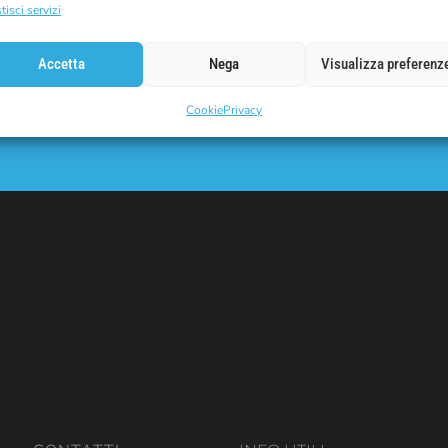
tisci servizi
SUL
Accetta
Nega
Visualizza preferenz
E-Mail
 codice sconto.
Cookie
Privacy