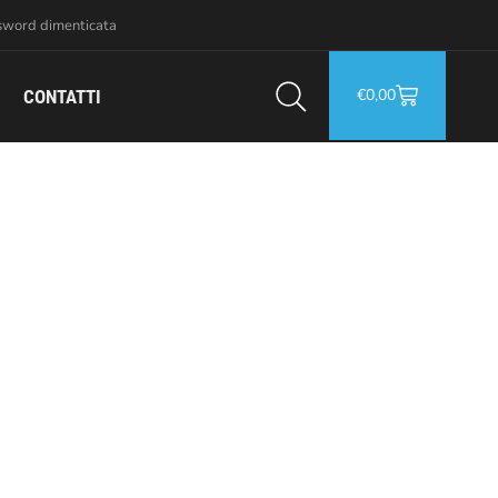
sword dimenticata
€
0,00
CONTATTI