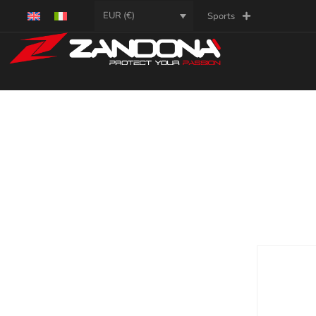
EUR (€)
Sports