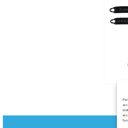
Per
acc
ela
acc
fun