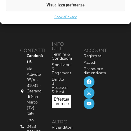
Visualizza preferenze
Cookie
Privacy
INFO
UTILI
CONTATTI
ACCOUNT
Termini &
Zandonà
Registrati
Condizioni
srl
Accedi
Spedizioni
&
Via
Password
Pagamenti
dimenticata
Altivole
Diritto
35/A -
di
31031 -
Recesso
Caerano
& Resi
di San
Effettua
Marco
un reso
(TV) -
Italy
+39
ALTRO
0423
Rivenditori