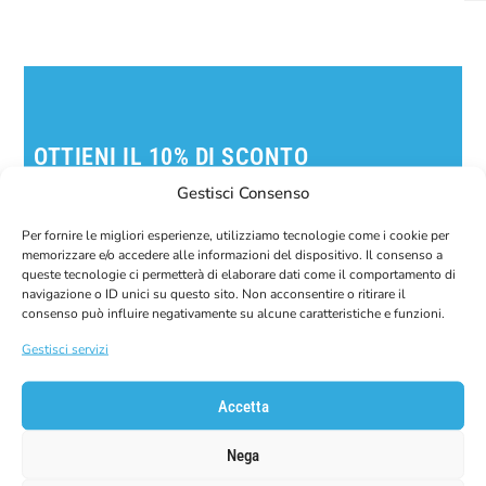
OTTIENI IL 10% DI SCONTO
SUL TUO PRIMO ORDINE!
Gestisci Consenso
Iscriviti alla nostra newsletter per ricevere il tuo
codice sconto.
Per fornire le migliori esperienze, utilizziamo tecnologie come i cookie per
memorizzare e/o accedere alle informazioni del dispositivo. Il consenso a
queste tecnologie ci permetterà di elaborare dati come il comportamento di
E-Mail
navigazione o ID unici su questo sito. Non acconsentire o ritirare il
consenso può influire negativamente su alcune caratteristiche e funzioni.
Gestisci servizi
Accetta
Nega