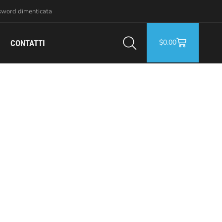
sword dimenticata
$
0.00
CONTATTI