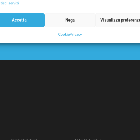
tisci servizi
SUL
Accetta
Nega
Visualizza preferenz
E-Mail
 codice sconto.
Cookie
Privacy