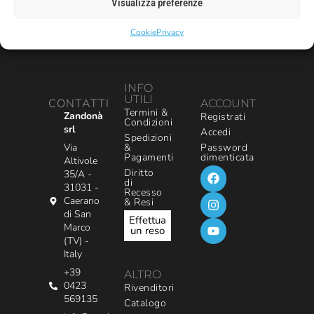
Visualizza preferenze
Cookie
Privacy
INFO
UTILI
CONTATTI
ACCOUNT
Termini &
Zandonà
Registrati
Condizioni
srl
Accedi
Spedizioni
&
Via
Password
Pagamenti
dimenticata
Altivole
Diritto
35/A -
di
31031 -
Recesso
Caerano
& Resi
di San
Effettua
Marco
un reso
(TV) -
Italy
+39
ALTRO
0423
Rivenditori
569135
Catalogo